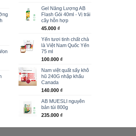
gốc
hiện
Gel Năng Lượng AB
là:
tại
ưỡng
Flash Gói 40ml - Vị trái
190.000 ₫.
là:
ch
cây hỗn hợp
160.000 ₫.
45.000
₫
Yến tươi tinh chất chà
là Việt Nam Quốc Yến
Won
75 ml
100.000
₫
Nam việt quất sấy khô
m
hũ 240G nhập khẩu
Canada
140.000
₫
AB MUESLI nguyên
bản túi 800g
235.000
₫