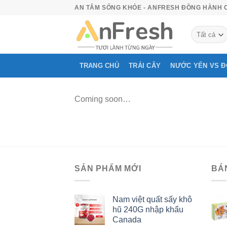
Bỏ
AN TÂM SỐNG KHỎE - ANFRESH ĐỒNG HÀNH 
qua
nội
dung
TRANG CHỦ
TRÁI CÂY
NƯỚC YẾN VS 
Coming soon…
SẢN PHẨM MỚI
BÁ
Nam việt quất sấy khô
hũ 240G nhập khẩu
Canada