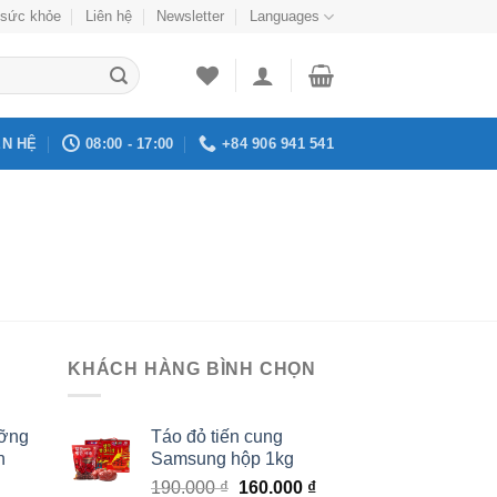
sức khỏe
Liên hệ
Newsletter
Languages
ÊN HỆ
08:00 - 17:00
+84 906 941 541
KHÁCH HÀNG BÌNH CHỌN
ưỡng
Táo đỏ tiến cung
h
Samsung hộp 1kg
Giá
Giá
190.000
₫
160.000
₫