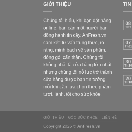
GIỚI THIỆU
TIN
Chúng tôi hiểu, khi bạn đặt hàng
08
online, bạn cần một người bạn
Th3
đồng hành tin cậy. AnFresh.vn
cam kết: tư vấn trung thực, rõ
07
Th11
ràng, minh bạch về sản phẩm,
đóng gói cẩn thận. Chúng tôi
30
không phải là cửa hàng lớn nhất,
Th10
nhưng chúng tôi nỗ lực trở thành
20
cửa hàng được bạn tin tưởng
Th10
mỗi khi cần lựa chọn thực phẩm
tươi, lành, tốt cho sức khỏe.
GIỚI THIỆU
GÓC SỨC KHỎE
LIÊN HỆ
Copyright 2026 ©
AnFresh.vn