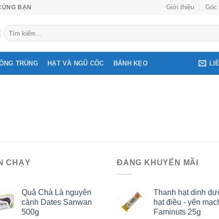
Giới thiệu
Góc 
CÙNG BẠN
Tìm
kiếm:
LI
ĐÔNG TRÙNG
HẠT VÀ NGŨ CỐC
BÁNH KẸO
N CHẠY
ĐANG KHUYẾN MÃI
Quả Chà Là nguyên
Thanh hạt dinh d
cành Dates Sanwan
hạt điều - yến mạc
500g
Faminuts 25g