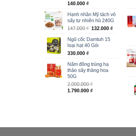
140.000
₫
Hạnh nhân Mỹ tách vỏ
sấy tự nhiên hũ 240G
Giá
Giá
147.000
₫
132.000
₫
gốc
hiện
Ngũ cốc Damtuh 15
là:
tại
loại hạt 40 Gói
147.000 ₫.
là:
330.000
₫
132.000 ₫.
Nấm đông trùng hạ
thảo sấy thăng hoa
50G
2.000.000
₫
Giá
Giá
1.790.000
₫
gốc
hiện
là:
tại
2.000.000 ₫.
là:
1.790.000 ₫.