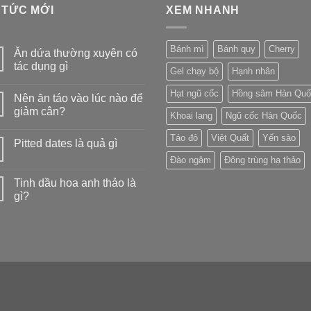
 TỨC MỚI
XEM NHANH
Bánh mì
Bánh quy
Cherry
Ăn dứa thường xuyên có
tác dụng gì
Gel chạy bộ
Hạnh nhân
Hạt ngũ cốc
Hồng sâm Hàn Quố
Nên ăn táo vào lúc nào để
giảm cân?
Khoai lang
Ngũ cốc Hàn Quốc
Táo đỏ
Việt Quất
Yến sào
Pitted dates là quả gì
Đào ngâm
Đông trùng hạ thảo
Tinh dầu hoa anh thảo là
gì?