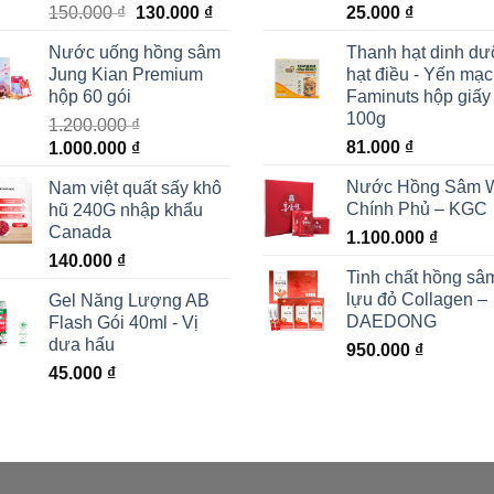
Giá
Giá
150.000
₫
130.000
₫
25.000
₫
gốc
hiện
Nước uống hồng sâm
Thanh hạt dinh d
là:
tại
Jung Kian Premium
hạt điều - Yến mạ
150.000 ₫.
là:
hộp 60 gói
Faminuts hộp giấy
130.000 ₫.
100g
1.200.000
₫
Giá
Giá
81.000
₫
1.000.000
₫
gốc
hiện
Nước Hồng Sâm 
Nam việt quất sấy khô
là:
tại
Chính Phủ – KGC
hũ 240G nhập khẩu
1.200.000 ₫.
là:
Canada
1.100.000
₫
1.000.000 ₫.
140.000
₫
Tinh chất hồng sâ
lựu đỏ Collagen –
Gel Năng Lượng AB
DAEDONG
Flash Gói 40ml - Vị
dưa hấu
950.000
₫
45.000
₫