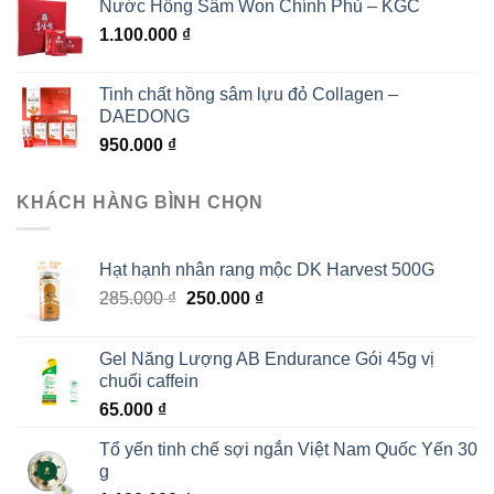
Nước Hồng Sâm Won Chính Phủ – KGC
1.100.000
₫
Tinh chất hồng sâm lựu đỏ Collagen –
DAEDONG
950.000
₫
KHÁCH HÀNG BÌNH CHỌN
Hạt hạnh nhân rang mộc DK Harvest 500G
Giá
Giá
285.000
₫
250.000
₫
gốc
hiện
là:
tại
Gel Năng Lượng AB Endurance Gói 45g vị
285.000 ₫.
là:
chuối caffein
250.000 ₫.
65.000
₫
Tổ yến tinh chế sợi ngắn Việt Nam Quốc Yến 30
g