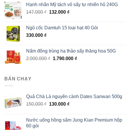
Hạnh nhân Mỹ tách vỏ sấy tự nhiên hũ 240G
Giá
Giá
147.000
₫
132.000
₫
gốc
hiện
là:
tại
Ngũ cốc Damtuh 15 loại hạt 40 Gói
147.000 ₫.
là:
330.000
₫
132.000 ₫.
Nấm đông trùng hạ thảo sấy thăng hoa 50G
Giá
Giá
2.000.000
₫
1.790.000
₫
gốc
hiện
là:
tại
2.000.000 ₫.
là:
BÁN CHẠY
1.790.000 ₫.
Quả Chà Là nguyên cành Dates Sanwan 500g
Giá
Giá
150.000
₫
130.000
₫
gốc
hiện
là:
tại
Nước uống hồng sâm Jung Kian Premium hộp
150.000 ₫.
là:
60 gói
130.000 ₫.