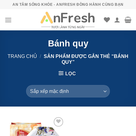
Bỏ
AN TÂM SỐNG KHỎE - ANFRESH ĐỒNG HÀNH CÙNG BẠN
qua
nội
dung
Bánh quy
TRANG CHỦ
/
SẢN PHẨM ĐƯỢC GẮN THẺ “BÁNH
QUY”
LỌC
Add to
wishlist