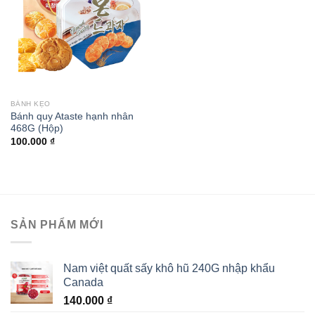
BÁNH KẸO
Bánh quy Ataste hạnh nhân
468G (Hộp)
100.000
₫
SẢN PHẨM MỚI
Nam việt quất sấy khô hũ 240G nhập khẩu
Canada
140.000
₫