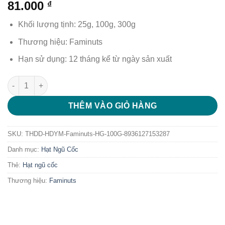
81.000
₫
Khối lượng tịnh: 25g, 100g, 300g
Thương hiệu: Faminuts
Hạn sử dụng: 12 tháng kể từ ngày sản xuất
Thanh hạt dinh dưỡng hạt điều - Yến mạch Faminuts hộp giấy
THÊM VÀO GIỎ HÀNG
SKU:
THDD-HDYM-Faminuts-HG-100G-8936127153287
Danh mục:
Hạt Ngũ Cốc
Thẻ:
Hạt ngũ cốc
Thương hiệu:
Faminuts