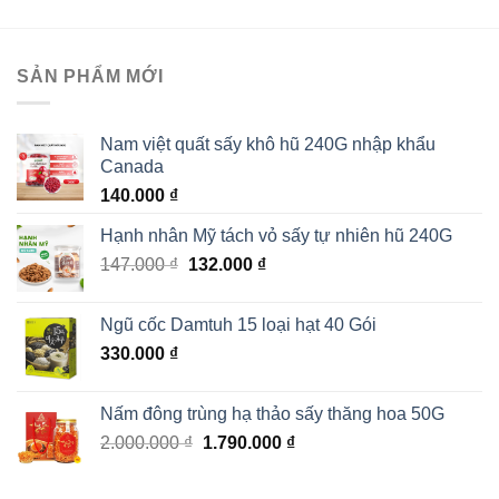
SẢN PHẨM MỚI
Nam việt quất sấy khô hũ 240G nhập khẩu
Canada
140.000
₫
Hạnh nhân Mỹ tách vỏ sấy tự nhiên hũ 240G
Giá
Giá
147.000
₫
132.000
₫
gốc
hiện
là:
tại
Ngũ cốc Damtuh 15 loại hạt 40 Gói
147.000 ₫.
là:
330.000
₫
132.000 ₫.
Nấm đông trùng hạ thảo sấy thăng hoa 50G
Giá
Giá
2.000.000
₫
1.790.000
₫
gốc
hiện
là:
tại