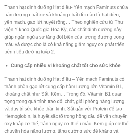
Thanh hạt dinh dưỡng Hạt điều- Yến mạch Faminuts chứa
hàm lượng chất xơ và khoáng chất dồi dào từ hạt điều,
yến mạch, gạo lứt huyết rồng… Theo nghiên cứu từ Thư
viện Y khoa Quốc gia Hoa Kỳ, các chất dinh dưỡng này
giúp ngăn ngừa sự tăng đột biến của lượng đường trong
máu và được cho là có khả năng giảm nguy cơ phát triển
bệnh tiểu đường tuýp 2.
Cung cấp nhiều vi khoáng chất tốt cho sức khỏe
Thanh hạt dinh dưỡng Hạt điều – Yến mạch Faminuts có
thành phần gạo lứt cung cấp hàm lượng lớn Vitamin B1,
khoáng chất như Sắt, Kẽm… Trong đó, Vitamin B1 quan
trọng trong quá trình trao đổi chất, giải phóng năng lượng
và duy trì sức khỏe thần kinh. Sắt gắn với Protein để tạo
Hemoglobin, là huyết sắc tố trong hồng cầu để vận chuyển
oxy khắp cơ thể, tránh nguy cơ thiếu máu. Kẽm giúp cơ thể
chuyển hóa năng lượng, tăng cường sức đề kháng và