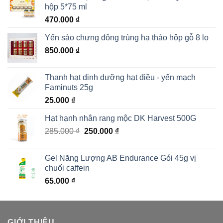
hộp 5*75 ml
470.000
₫
Yến sào chưng đông trùng hạ thảo hộp gỗ 8 lọ
850.000
₫
Thanh hạt dinh dưỡng hạt điều - yến mạch
Faminuts 25g
25.000
₫
Hạt hạnh nhân rang mộc DK Harvest 500G
Giá
Giá
285.000
₫
250.000
₫
gốc
hiện
là:
tại
Gel Năng Lượng AB Endurance Gói 45g vị
285.000 ₫.
là:
chuối caffein
250.000 ₫.
65.000
₫
GIỚI THIỆU