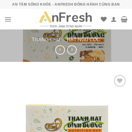
Bỏ
AN TÂM SỐNG KHỎE - ANFRESH ĐỒNG HÀNH CÙNG BẠN
qua
nội
dung
TRANG CHỦ
/
HẠT NGŨ CỐC
Add to
wishlist