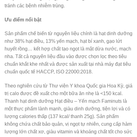
tránh các bệnh nhiễm trùng.
Ưu điểm nổi bật
Sản phẩm chế biến từ nguyên liệu chính là hạt dinh dưỡng
như 38% hạt điều, 13% yến mạch, hạt bí xanh, gạo lứt
huyết rồng… kết hợp chất tạo ngọt là mật dừa nước, mạch
nha. Tất cả nguyên liệu đầu vào được chọn lọc theo tiêu
chuẩn khắt khe nhất và được sản xuất tại nhà máy đạt tiêu
chuẩn quốc tế HACCP, ISO 22000:2018.
Theo nghiên cứu từ Thư viện Y khoa Quốc gia Hoa Kỳ, giá
trị calo được đề xuất cho một bữa ăn nhẹ là <150 kcal.
Thanh hạt dinh dưỡng Hạt điều – Yến mạch Faminuts là
một thực phẩm lành mạnh, giàu dinh dưỡng, tiện lợi và có
lượng calories thấp (137 kcal/ thanh 25g). Sản phẩm
không chứa chất bảo quản, vị ngọt tự nhiên, cung cấp hàm
lượng lớn chất xơ, giàu vitamin và khoáng chất tốt cho sức