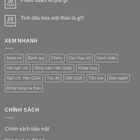
Pitted dates là quả gì
30
Th10
Tinh dầu hoa anh thảo là gì?
20
Th10
XEM NHANH
Bánh mì
Bánh quy
Cherry
Gel chạy bộ
Hạnh nhân
Hạt ngũ cốc
Hồng sâm Hàn Quốc
Khoai lang
Ngũ cốc Hàn Quốc
Táo đỏ
Việt Quất
Yến sào
Đào ngâm
Đông trùng hạ thảo
CHÍNH SÁCH
Chính sách bảo mật