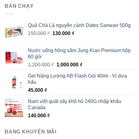
2.000.000 ₫.
là:
BÁN CHẠY
1.790.000 ₫.
Quả Chà Là nguyên cành Dates Sanwan 500g
Giá
Giá
150.000
₫
130.000
₫
gốc
hiện
là:
tại
Nước uống hồng sâm Jung Kian Premium hộp
150.000 ₫.
là:
60 gói
130.000 ₫.
Giá
Giá
1.200.000
₫
1.000.000
₫
gốc
hiện
Gel Năng Lượng AB Flash Gói 40ml - Vị dưa
là:
tại
hấu
1.200.000 ₫.
là:
45.000
₫
1.000.000 ₫.
Nam việt quất sấy khô hũ 240G nhập khẩu
Canada
140.000
₫
ĐANG KHUYẾN MÃI