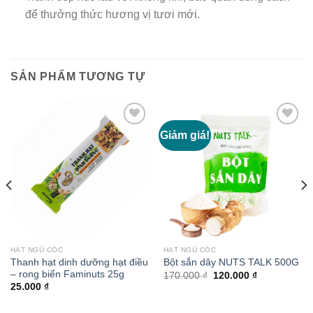
để thưởng thức hương vị tươi mới.
SẢN PHẨM TƯƠNG TỰ
Giảm giá!
Add to
Add to
wishlist
wishlist
HẠT NGŨ CỐC
HẠT NGŨ CỐC
Thanh hạt dinh dưỡng hạt điều
Bột sắn dây NUTS TALK 500G
– rong biển Faminuts 25g
Giá
Giá
170.000
₫
120.000
₫
gốc
hiện
25.000
₫
là:
tại
170.000 ₫.
là:
120.000 ₫.