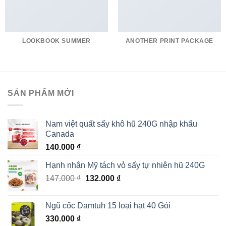
LOOKBOOK SUMMER
ANOTHER PRINT PACKAGE
SẢN PHẨM MỚI
Nam việt quất sấy khô hũ 240G nhập khẩu
Canada
140.000
₫
Hạnh nhân Mỹ tách vỏ sấy tự nhiên hũ 240G
Giá
Giá
147.000
₫
132.000
₫
gốc
hiện
là:
tại
Ngũ cốc Damtuh 15 loại hạt 40 Gói
147.000 ₫.
là:
330.000
₫
132.000 ₫.