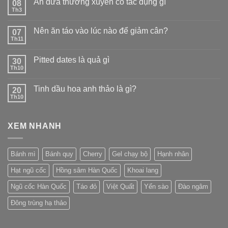
Ăn dứa thường xuyên có tác dụng gì
08
Th3
Nên ăn táo vào lúc nào để giảm cân?
07
Th11
Pitted dates là quả gì
30
Th10
Tinh dầu hoa anh thảo là gì?
20
Th10
XEM NHANH
Bánh mì
Bánh quy
Cherry
Gel chạy bộ
Hạnh nhân
Hạt ngũ cốc
Hồng sâm Hàn Quốc
Khoai lang
Ngũ cốc Hàn Quốc
Táo đỏ
Việt Quất
Yến sào
Đào ngâm
Đông trùng hạ thảo