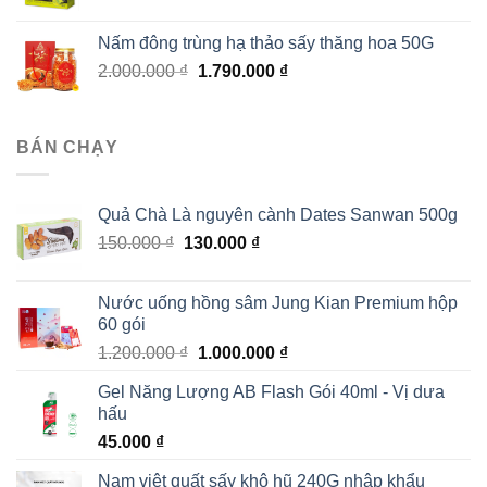
Nấm đông trùng hạ thảo sấy thăng hoa 50G
Giá
Giá
2.000.000
₫
1.790.000
₫
gốc
hiện
là:
tại
2.000.000 ₫.
là:
BÁN CHẠY
1.790.000 ₫.
Quả Chà Là nguyên cành Dates Sanwan 500g
Giá
Giá
150.000
₫
130.000
₫
gốc
hiện
là:
tại
Nước uống hồng sâm Jung Kian Premium hộp
150.000 ₫.
là:
60 gói
130.000 ₫.
Giá
Giá
1.200.000
₫
1.000.000
₫
gốc
hiện
Gel Năng Lượng AB Flash Gói 40ml - Vị dưa
là:
tại
hấu
1.200.000 ₫.
là:
45.000
₫
1.000.000 ₫.
Nam việt quất sấy khô hũ 240G nhập khẩu