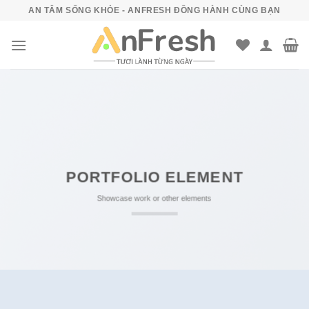
Bỏ
AN TÂM SỐNG KHỎE - ANFRESH ĐỒNG HÀNH CÙNG BẠN
qua
nội
dung
PORTFOLIO ELEMENT
Showcase work or other elements