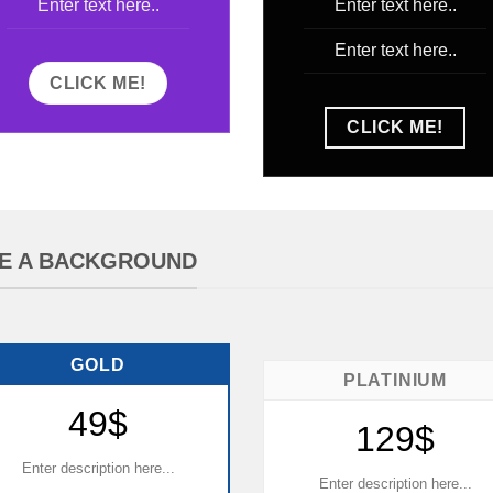
Enter text here..
Enter text here..
Enter text here..
CLICK ME!
CLICK ME!
DE A BACKGROUND
GOLD
PLATINIUM
49$
129$
Enter description here...
Enter description here...