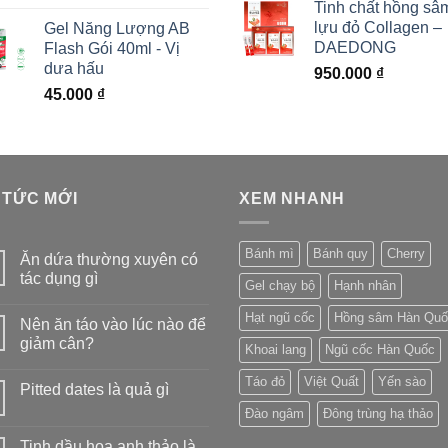
Tinh chất hồng sâ
lựu đỏ Collagen –
Gel Năng Lượng AB
DAEDONG
Flash Gói 40ml - Vị
dưa hấu
950.000
₫
45.000
₫
 TỨC MỚI
XEM NHANH
Bánh mì
Bánh quy
Cherry
Ăn dứa thường xuyên có
tác dụng gì
Gel chạy bộ
Hạnh nhân
Hạt ngũ cốc
Hồng sâm Hàn Quố
Nên ăn táo vào lúc nào để
giảm cân?
Khoai lang
Ngũ cốc Hàn Quốc
Táo đỏ
Việt Quất
Yến sào
Pitted dates là quả gì
Đào ngâm
Đông trùng hạ thảo
Tinh dầu hoa anh thảo là