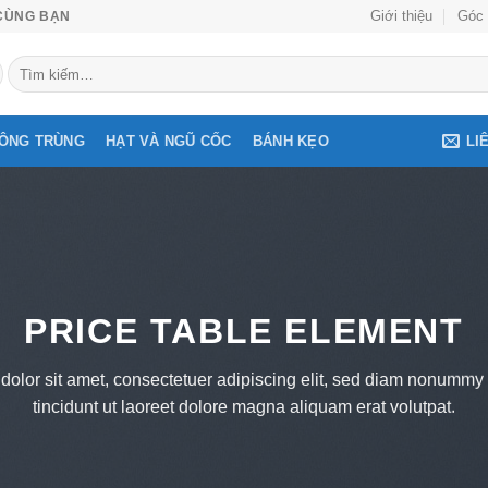
Giới thiệu
Góc 
CÙNG BẠN
Tìm
kiếm:
LI
ĐÔNG TRÙNG
HẠT VÀ NGŨ CỐC
BÁNH KẸO
PRICE TABLE ELEMENT
olor sit amet, consectetuer adipiscing elit, sed diam nonumm
tincidunt ut laoreet dolore magna aliquam erat volutpat.