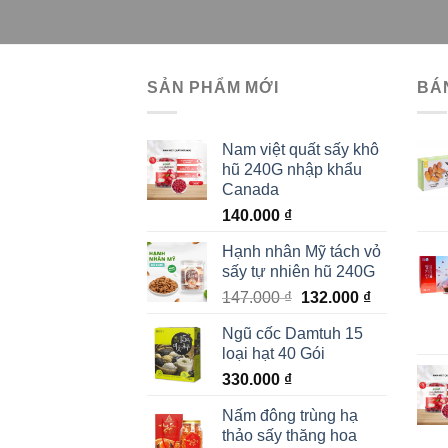
SẢN PHẨM MỚI
BÁ
Nam việt quất sấy khô
hũ 240G nhập khẩu
Canada
140.000
₫
Hạnh nhân Mỹ tách vỏ
sấy tự nhiên hũ 240G
Giá
Giá
147.000
₫
132.000
₫
gốc
hiện
Ngũ cốc Damtuh 15
là:
tại
loại hạt 40 Gói
147.000 ₫.
là:
330.000
₫
132.000 ₫.
Nấm đông trùng hạ
thảo sấy thăng hoa