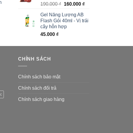
m
Giá
Giá
190.000
₫
160.000
₫
gốc
hiện
Gel Năng Lượng AB
là:
tại
Flash Gói 40ml - Vị trái
190.000 ₫.
là:
cây hỗn hợp
160.000 ₫.
45.000
₫
CHÍNH SÁCH
Chính sách bảo mật
Chính sách đổi trả
c
Chính sách giao hàng