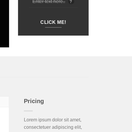
Enter text here..
?
CLICK ME!
Pricing
Lorem ipsum dolor sit amet,
consectetuer adipiscing elit,