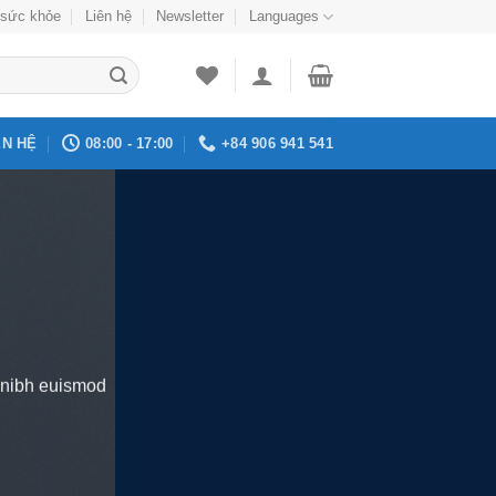
sức khỏe
Liên hệ
Newsletter
Languages
ÊN HỆ
08:00 - 17:00
+84 906 941 541
y nibh euismod