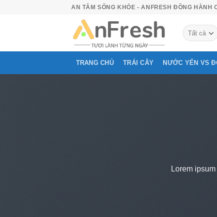
Bỏ
AN TÂM SỐNG KHỎE - ANFRESH ĐỒNG HÀNH 
qua
nội
dung
TRANG CHỦ
TRÁI CÂY
NƯỚC YẾN VS 
Lorem ipsum d