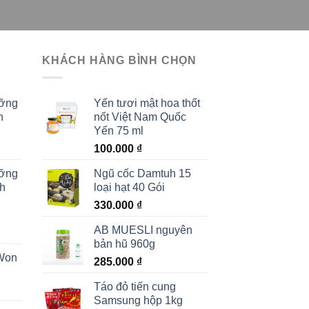
KHÁCH HÀNG BÌNH CHỌN
ưỡng
Yến tươi mật hoa thốt
h
nốt Việt Nam Quốc
Yến 75 ml
100.000
₫
ưỡng
Ngũ cốc Damtuh 15
ch
loại hạt 40 Gói
330.000
₫
AB MUESLI nguyên
bản hũ 960g
Won
285.000
₫
Táo đỏ tiến cung
Samsung hộp 1kg