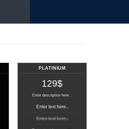
PLATINIUM
129$
Enter description here...
Enter text here..
Enter text here..