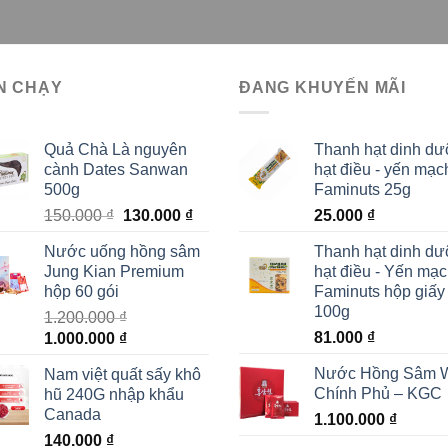
N CHẠY
ĐANG KHUYẾN MÃI
Quả Chà Là nguyên
Thanh hạt dinh d
cành Dates Sanwan
hạt điều - yến mạc
500g
Faminuts 25g
Giá
Giá
150.000
₫
130.000
₫
25.000
₫
gốc
hiện
Nước uống hồng sâm
Thanh hạt dinh d
là:
tại
Jung Kian Premium
hạt điều - Yến mạ
150.000 ₫.
là:
hộp 60 gói
Faminuts hộp giấy
130.000 ₫.
100g
1.200.000
₫
Giá
Giá
81.000
₫
1.000.000
₫
gốc
hiện
Nước Hồng Sâm 
Nam việt quất sấy khô
là:
tại
Chính Phủ – KGC
hũ 240G nhập khẩu
1.200.000 ₫.
là:
Canada
1.100.000
₫
1.000.000 ₫.
140.000
₫