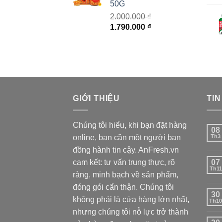
50G
2.000.000
₫
Giá
Giá
1.790.000
₫
gốc
hiện
là:
tại
2.000.000 ₫.
là:
1.790.000 ₫.
GIỚI THIỆU
TIN
Chúng tôi hiểu, khi bạn đặt hàng
08
online, bạn cần một người bạn
Th3
đồng hành tin cậy. AnFresh.vn
cam kết: tư vấn trung thực, rõ
07
Th11
ràng, minh bạch về sản phẩm,
đóng gói cẩn thận. Chúng tôi
30
không phải là cửa hàng lớn nhất,
Th10
nhưng chúng tôi nỗ lực trở thành