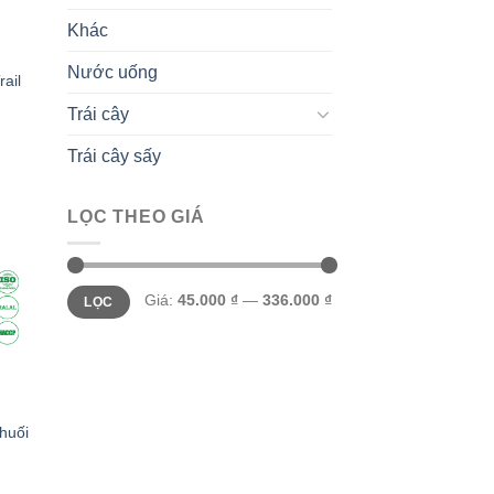
Khác
Nước uống
ail
Trái cây
Trái cây sấy
LỌC THEO GIÁ
 to
list
Giá
Giá
Giá:
45.000 ₫
—
336.000 ₫
LỌC
tối
tối
thiểu
đa
huối