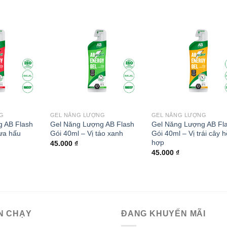
Add to
Add to
Add
wishlist
wishlist
wish
G
GEL NĂNG LƯỢNG
GEL NĂNG LƯỢNG
 AB Flash
Gel Năng Lượng AB Flash
Gel Năng Lượng AB Fl
dưa hấu
Gói 40ml – Vị táo xanh
Gói 40ml – Vị trái cây 
hợp
45.000
₫
45.000
₫
N CHẠY
ĐANG KHUYẾN MÃI