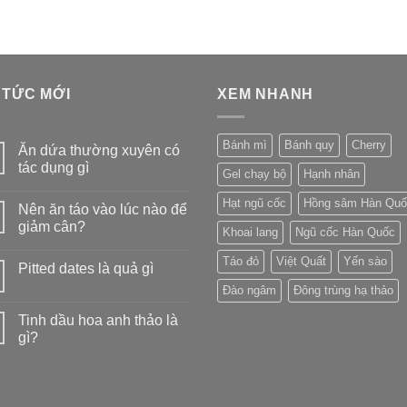
 TỨC MỚI
XEM NHANH
Bánh mì
Bánh quy
Cherry
Ăn dứa thường xuyên có
tác dụng gì
Gel chạy bộ
Hạnh nhân
Hạt ngũ cốc
Hồng sâm Hàn Quố
Nên ăn táo vào lúc nào để
giảm cân?
Khoai lang
Ngũ cốc Hàn Quốc
Táo đỏ
Việt Quất
Yến sào
Pitted dates là quả gì
Đào ngâm
Đông trùng hạ thảo
Tinh dầu hoa anh thảo là
gì?