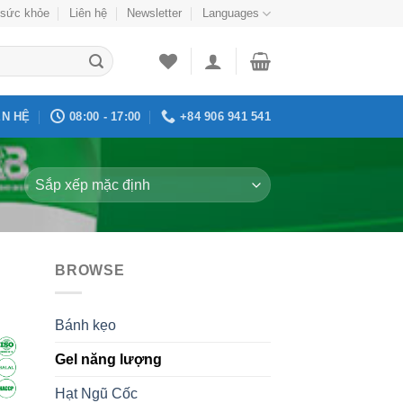
sức khỏe
Liên hệ
Newsletter
Languages
ÊN HỆ
08:00 - 17:00
+84 906 941 541
BROWSE
 to
list
Bánh kẹo
Gel năng lượng
Hạt Ngũ Cốc