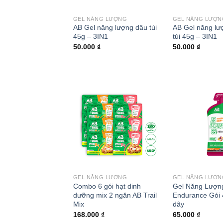
GEL NĂNG LƯỢNG
GEL NĂNG LƯỢN
AB Gel năng lượng dâu túi
AB Gel năng lư
45g – 3IN1
túi 45g – 3IN1
50.000
₫
50.000
₫
Add to
wishlist
GEL NĂNG LƯỢNG
GEL NĂNG LƯỢN
Combo 6 gói hạt dinh
Gel Năng Lượn
dưỡng mix 2 ngăn AB Trail
Endurance Gói 
Mix
dây
168.000
₫
65.000
₫