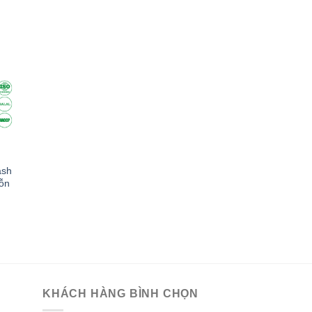
 to
list
ash
hỗn
KHÁCH HÀNG BÌNH CHỌN