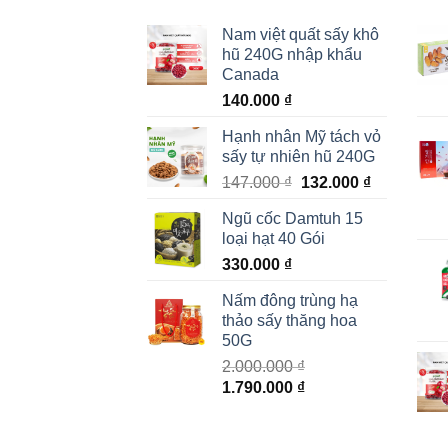
Nam việt quất sấy khô
hũ 240G nhập khẩu
Canada
140.000
₫
Hạnh nhân Mỹ tách vỏ
sấy tự nhiên hũ 240G
Giá
Giá
147.000
₫
132.000
₫
gốc
hiện
Ngũ cốc Damtuh 15
là:
tại
loại hạt 40 Gói
147.000 ₫.
là:
330.000
₫
132.000 ₫.
Nấm đông trùng hạ
thảo sấy thăng hoa
50G
2.000.000
₫
Giá
Giá
1.790.000
₫
gốc
hiện
là:
tại