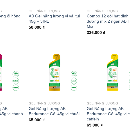
G
GEL NĂNG LƯỢNG
GEL NĂNG LƯỢNG
ợng ổi hồng
AB Gel năng lượng vị vải túi
Combo 12 gói hạt dinh
45g – 3IN1
dưỡng mix 2 ngăn AB Tr
Mix
50.000
₫
336.000
₫
Add to
Add to
Add
wishlist
wishlist
wish
G
GEL NĂNG LƯỢNG
GEL NĂNG LƯỢNG
g AB
Gel Năng Lượng AB
Gel Năng Lượng AB
45g vị chanh
Endurance Gói 45g vị chuối
Endurance Gói 45g vị c
caffein
65.000
₫
65.000
₫