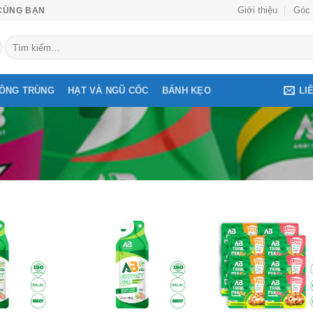
Giới thiệu
Góc 
CÙNG BẠN
Tìm
kiếm:
LI
ĐÔNG TRÙNG
HẠT VÀ NGŨ CỐC
BÁNH KẸO
G
Add to
Add to
Add
wishlist
wishlist
wish