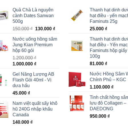
Quả Chà Là nguyên
Thanh hạt dinh d
cành Dates Sanwan
hạt điều - yến mạc
500g
Faminuts 25g
Giá
Giá
150.000
₫
130.000
₫
25.000
₫
gốc
hiện
Nước uống hồng sâm
Thanh hạt dinh d
là:
tại
Jung Kian Premium
hạt điều - Yến mạ
150.000 ₫.
là:
hộp 60 gói
Faminuts hộp giấy
130.000 ₫.
100g
1.200.000
₫
Giá
Giá
81.000
₫
1.000.000
₫
gốc
hiện
Nước Hồng Sâm 
Gel Năng Lượng AB
là:
tại
Chính Phủ – KGC
Flash Gói 40ml - Vị
1.200.000 ₫.
là:
dưa hấu
1.100.000
₫
1.000.000 ₫.
45.000
₫
Tinh chất hồng sâ
lựu đỏ Collagen –
Nam việt quất sấy khô
DAEDONG
hũ 240G nhập khẩu
Canada
950.000
₫
140.000
₫