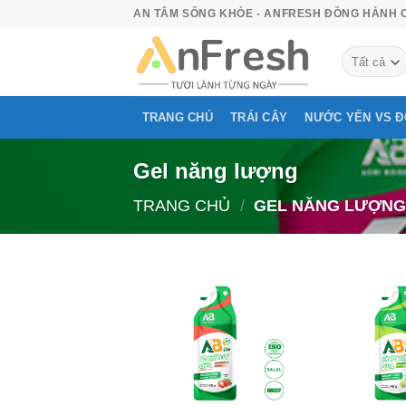
Bỏ
AN TÂM SỐNG KHỎE - ANFRESH ĐỒNG HÀNH 
qua
nội
dung
TRANG CHỦ
TRÁI CÂY
NƯỚC YẾN VS 
Gel năng lượng
TRANG CHỦ
/
GEL NĂNG LƯỢN
Add to
wishlist