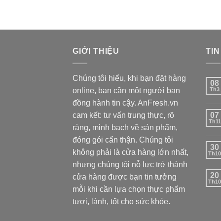
2.000.000 ₫.
là:
1.790.000 ₫.
GIỚI THIỆU
TIN
Chúng tôi hiểu, khi bạn đặt hàng
08
online, bạn cần một người bạn
Th3
đồng hành tin cậy. AnFresh.vn
cam kết: tư vấn trung thực, rõ
07
Th11
ràng, minh bạch về sản phẩm,
đóng gói cẩn thận. Chúng tôi
30
không phải là cửa hàng lớn nhất,
Th10
nhưng chúng tôi nỗ lực trở thành
20
cửa hàng được bạn tin tưởng
Th10
mỗi khi cần lựa chọn thực phẩm
tươi, lành, tốt cho sức khỏe.