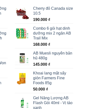
ưỡng
Cherry đỏ Canada size
h
10.5
190.000
₫
Combo 6 gói hạt dinh
ưỡng
dưỡng mix 2 ngăn AB
ch
Trail Mix
168.000
₫
AB Muesli nguyên bản
hũ 480g
Won
145.000
₫
Khoai lang mật sấy
giòn Farmers Fine
m
Foods 85g
50.000
₫
Gel Năng Lượng AB
Flash Gói 40ml - Vị táo
xanh