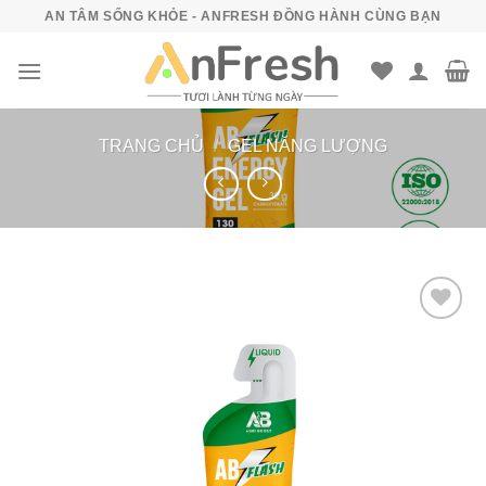
Bỏ
AN TÂM SỐNG KHỎE - ANFRESH ĐỒNG HÀNH CÙNG BẠN
qua
nội
dung
TRANG CHỦ
/
GEL NĂNG LƯỢNG
Add to
wishlist