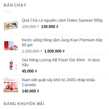
2.000.000 ₫.
là:
BÁN CHẠY
1.790.000 ₫.
Quả Chà Là nguyên cành Dates Sanwan 500g
Giá
Giá
150.000
₫
130.000
₫
gốc
hiện
là:
tại
Nước uống hồng sâm Jung Kian Premium hộp
150.000 ₫.
là:
60 gói
130.000 ₫.
Giá
Giá
1.200.000
₫
1.000.000
₫
gốc
hiện
Gel Năng Lượng AB Flash Gói 40ml - Vị dưa
là:
tại
hấu
1.200.000 ₫.
là:
45.000
₫
1.000.000 ₫.
Nam việt quất sấy khô hũ 240G nhập khẩu
Canada
140.000
₫
ĐANG KHUYẾN MÃI