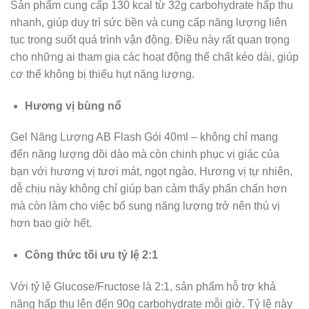
Sản phẩm cung cấp 130 kcal từ 32g carbohydrate hấp thu
nhanh, giúp duy trì sức bền và cung cấp năng lượng liên
tục trong suốt quá trình vận động. Điều này rất quan trọng
cho những ai tham gia các hoạt động thể chất kéo dài, giúp
cơ thể không bị thiếu hụt năng lượng.
Hương vị bùng nổ
Gel Năng Lượng AB Flash Gói 40ml – không chỉ mang
đến năng lượng dồi dào mà còn chinh phục vị giác của
bạn với hương vị tươi mát, ngọt ngào. Hương vị tự nhiên,
dễ chịu này không chỉ giúp bạn cảm thấy phấn chấn hơn
mà còn làm cho việc bổ sung năng lượng trở nên thú vị
hơn bao giờ hết.
Công thức tối ưu tỷ lệ 2:1
Với tỷ lệ Glucose/Fructose là 2:1, sản phẩm hỗ trợ khả
năng hấp thu lên đến 90g carbohydrate mỗi giờ. Tỷ lệ này