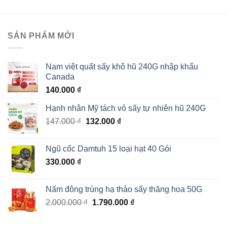
SẢN PHẨM MỚI
Nam việt quất sấy khô hũ 240G nhập khẩu
Canada
140.000
₫
Hạnh nhân Mỹ tách vỏ sấy tự nhiên hũ 240G
Giá
Giá
147.000
₫
132.000
₫
gốc
hiện
là:
tại
Ngũ cốc Damtuh 15 loại hạt 40 Gói
147.000 ₫.
là:
330.000
₫
132.000 ₫.
Nấm đông trùng hạ thảo sấy thăng hoa 50G
Giá
Giá
2.000.000
₫
1.790.000
₫
gốc
hiện
là:
tại