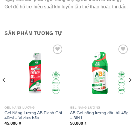
Gel để hỗ trợ hiệu suất khi luyện tập thể thao hoặc thi đấu.
SẢN PHẨM TƯƠNG TỰ
Add to
Add to
wishlist
wishlist
GEL NĂNG LƯỢNG
GEL NĂNG LƯỢNG
Gel Năng Lượng AB Flash Gói
AB Gel năng lượng dâu túi 45g
40ml – Vị dưa hấu
– 3IN1
45.000
₫
50.000
₫