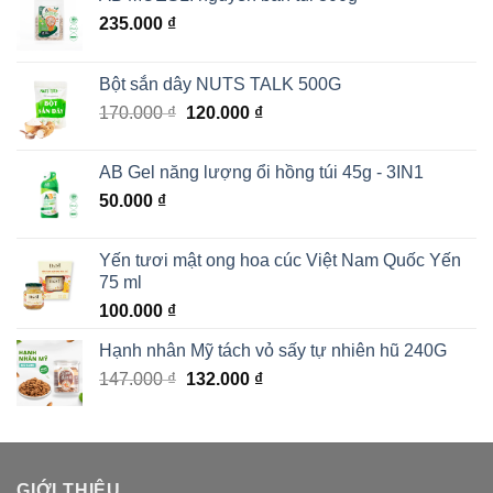
235.000
₫
Bột sắn dây NUTS TALK 500G
Giá
Giá
170.000
₫
120.000
₫
gốc
hiện
là:
tại
AB Gel năng lượng ổi hồng túi 45g - 3IN1
170.000 ₫.
là:
50.000
₫
120.000 ₫.
Yến tươi mật ong hoa cúc Việt Nam Quốc Yến
75 ml
100.000
₫
Hạnh nhân Mỹ tách vỏ sấy tự nhiên hũ 240G
Giá
Giá
147.000
₫
132.000
₫
gốc
hiện
là:
tại
147.000 ₫.
là:
132.000 ₫.
GIỚI THIỆU