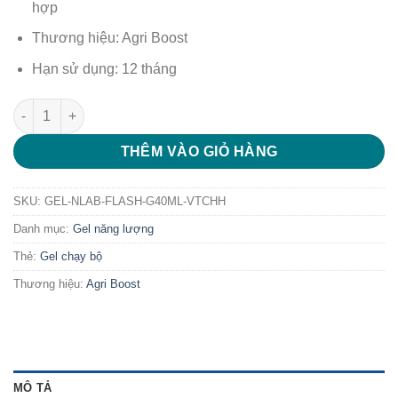
hợp
Thương hiệu: Agri Boost
Hạn sử dụng: 12 tháng
Gel Năng Lượng AB Flash Gói 40ml - Vị trái cây hỗn hợp số lư
THÊM VÀO GIỎ HÀNG
SKU:
GEL-NLAB-FLASH-G40ML-VTCHH
Danh mục:
Gel năng lượng
Thẻ:
Gel chạy bộ
Thương hiệu:
Agri Boost
MÔ TẢ