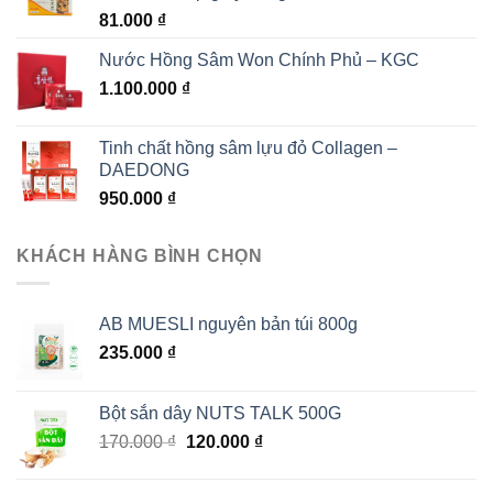
81.000
₫
Nước Hồng Sâm Won Chính Phủ – KGC
1.100.000
₫
Tinh chất hồng sâm lựu đỏ Collagen –
DAEDONG
950.000
₫
KHÁCH HÀNG BÌNH CHỌN
AB MUESLI nguyên bản túi 800g
235.000
₫
Bột sắn dây NUTS TALK 500G
Giá
Giá
170.000
₫
120.000
₫
gốc
hiện
là:
tại