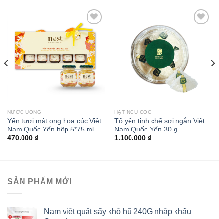
Add to
Add to
wishlist
wishlist
NƯỚC UỐNG
HẠT NGŨ CỐC
Yến tươi mật ong hoa cúc Việt
Tổ yến tinh chế sợi ngắn Việt
Nam Quốc Yến hộp 5*75 ml
Nam Quốc Yến 30 g
470.000
₫
1.100.000
₫
SẢN PHẨM MỚI
Nam việt quất sấy khô hũ 240G nhập khẩu