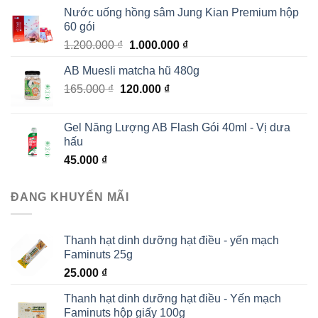
là:
tại
Nước uống hồng sâm Jung Kian Premium hộp
150.000 ₫.
là:
60 gói
130.000 ₫.
Giá
Giá
1.200.000
₫
1.000.000
₫
gốc
hiện
AB Muesli matcha hũ 480g
là:
tại
Giá
Giá
165.000
₫
120.000
1.200.000 ₫.
₫
là:
gốc
hiện
1.000.000 ₫.
là:
tại
Gel Năng Lượng AB Flash Gói 40ml - Vị dưa
165.000 ₫.
là:
hấu
120.000 ₫.
45.000
₫
ĐANG KHUYẾN MÃI
Thanh hạt dinh dưỡng hạt điều - yến mạch
Faminuts 25g
25.000
₫
Thanh hạt dinh dưỡng hạt điều - Yến mạch
Faminuts hộp giấy 100g