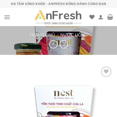
Bỏ
AN TÂM SỐNG KHỎE - ANFRESH ĐỒNG HÀNH CÙNG BẠN
qua
nội
dung
TRANG CHỦ
/
NƯỚC UỐNG
Add to
wishlist