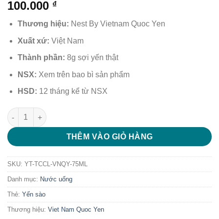
100.000
₫
Thương hiệu:
Nest By Vietnam Quoc Yen
Xuất xứ:
Việt Nam
Thành phần:
8g sợi yến thật
NSX:
Xem trên bao bì sản phẩm
HSD:
12 tháng kể từ NSX
Yến tươi tinh chất chà là Việt Nam Quốc Yến 75 ml số lượng
THÊM VÀO GIỎ HÀNG
SKU:
YT-TCCL-VNQY-75ML
Danh mục:
Nước uống
Thẻ:
Yến sào
Thương hiệu:
Viet Nam Quoc Yen