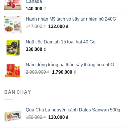
Canada
140.000
₫
Hạnh nhân Mỹ tách vỏ sấy tự nhiên hũ 240G
Giá
Giá
147.000
₫
132.000
₫
gốc
hiện
là:
tại
Ngũ cốc Damtuh 15 loại hạt 40 Gói
147.000 ₫.
là:
330.000
₫
132.000 ₫.
Nấm đông trùng hạ thảo sấy thăng hoa 50G
Giá
Giá
2.000.000
₫
1.790.000
₫
gốc
hiện
là:
tại
2.000.000 ₫.
là:
BÁN CHẠY
1.790.000 ₫.
Quả Chà Là nguyên cành Dates Sanwan 500g
Giá
Giá
150.000
₫
130.000
₫
gốc
hiện