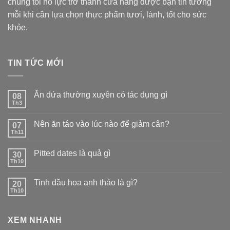
chúng tôi nỗ lực trở thành cửa hàng được bạn tin tưởng
mỗi khi cần lựa chọn thực phẩm tươi, lành, tốt cho sức
khỏe.
TIN TỨC MỚI
Ăn dứa thường xuyên có tác dụng gì
08
Th3
Nên ăn táo vào lúc nào để giảm cân?
07
Th11
Pitted dates là quả gì
30
Th10
Tinh dầu hoa anh thảo là gì?
20
Th10
XEM NHANH