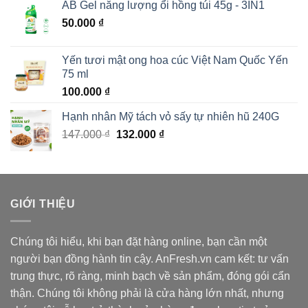
AB Gel năng lượng ổi hồng túi 45g - 3IN1
170.000 ₫.
là:
50.000
₫
120.000 ₫.
Yến tươi mật ong hoa cúc Việt Nam Quốc Yến
75 ml
100.000
₫
Hạnh nhân Mỹ tách vỏ sấy tự nhiên hũ 240G
Giá
Giá
147.000
₫
132.000
₫
gốc
hiện
là:
tại
147.000 ₫.
là:
132.000 ₫.
GIỚI THIỆU
Chúng tôi hiểu, khi bạn đặt hàng online, bạn cần một
người bạn đồng hành tin cậy. AnFresh.vn cam kết: tư vấn
trung thực, rõ ràng, minh bạch về sản phẩm, đóng gói cẩn
thận. Chúng tôi không phải là cửa hàng lớn nhất, nhưng