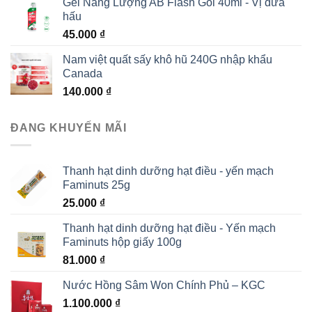
Gel Năng Lượng AB Flash Gói 40ml - Vị dưa
là:
tại
hấu
1.200.000 ₫.
là:
45.000
₫
1.000.000 ₫.
Nam việt quất sấy khô hũ 240G nhập khẩu
Canada
140.000
₫
ĐANG KHUYẾN MÃI
Thanh hạt dinh dưỡng hạt điều - yến mạch
Faminuts 25g
25.000
₫
Thanh hạt dinh dưỡng hạt điều - Yến mạch
Faminuts hộp giấy 100g
81.000
₫
Nước Hồng Sâm Won Chính Phủ – KGC
1.100.000
₫