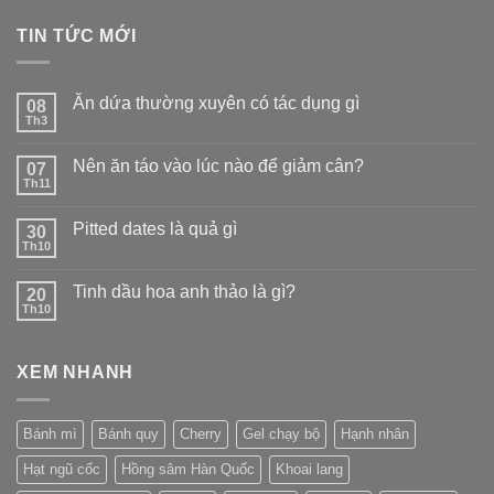
TIN TỨC MỚI
Ăn dứa thường xuyên có tác dụng gì
08
Th3
Nên ăn táo vào lúc nào để giảm cân?
07
Th11
Pitted dates là quả gì
30
Th10
Tinh dầu hoa anh thảo là gì?
20
Th10
XEM NHANH
Bánh mì
Bánh quy
Cherry
Gel chạy bộ
Hạnh nhân
Hạt ngũ cốc
Hồng sâm Hàn Quốc
Khoai lang