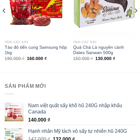
TRÁI CÂY SẤY
TRÁI CÂY SẤY
Táo đỏ tiến cung Samsung hộp
Quả Chà Là nguyên cành
1kg
Dates Sanwan 500g
Giá
Giá
Giá
Giá
190.000
₫
160.000
₫
150.000
₫
130.000
₫
gốc
hiện
gốc
hiện
là:
tại
là:
tại
190.000 ₫.
là:
150.000 ₫.
là:
160.000 ₫.
130.000 ₫.
SẢN PHẨM MỚI
Nam việt quất sấy khô hũ 240G nhập khẩu
Canada
140.000
₫
Hạnh nhân Mỹ tách vỏ sấy tự nhiên hũ 240G
Giá
Giá
147.000
₫
132.000
₫