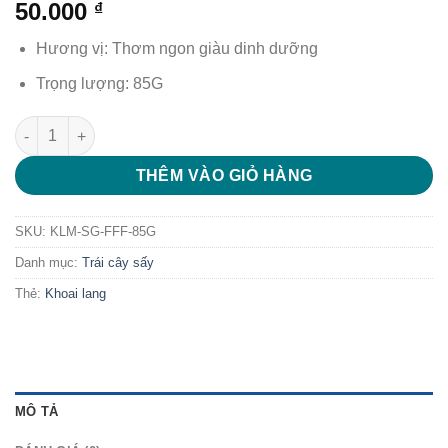
50.000
₫
Hương vị: Thơm ngon giàu dinh dưỡng
Trọng lượng: 85G
Khoai lang mật sấy giòn Farmers Fine Foods 85g số lượng
THÊM VÀO GIỎ HÀNG
SKU:
KLM-SG-FFF-85G
Danh mục:
Trái cây sấy
Thẻ:
Khoai lang
MÔ TẢ