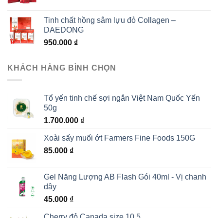
Tinh chất hồng sâm lựu đỏ Collagen –
DAEDONG
950.000
₫
KHÁCH HÀNG BÌNH CHỌN
Tổ yến tinh chế sợi ngắn Việt Nam Quốc Yến
50g
1.700.000
₫
Xoài sấy muối ớt Farmers Fine Foods 150G
85.000
₫
Gel Năng Lượng AB Flash Gói 40ml - Vị chanh
dây
45.000
₫
Cherry đỏ Canada size 10.5