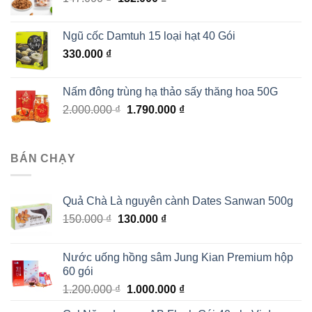
gốc
hiện
là:
tại
Ngũ cốc Damtuh 15 loại hạt 40 Gói
147.000 ₫.
là:
330.000
₫
132.000 ₫.
Nấm đông trùng hạ thảo sấy thăng hoa 50G
Giá
Giá
2.000.000
₫
1.790.000
₫
gốc
hiện
là:
tại
2.000.000 ₫.
là:
BÁN CHẠY
1.790.000 ₫.
Quả Chà Là nguyên cành Dates Sanwan 500g
Giá
Giá
150.000
₫
130.000
₫
gốc
hiện
là:
tại
Nước uống hồng sâm Jung Kian Premium hộp
150.000 ₫.
là:
60 gói
130.000 ₫.
Giá
Giá
1.200.000
₫
1.000.000
₫
gốc
hiện