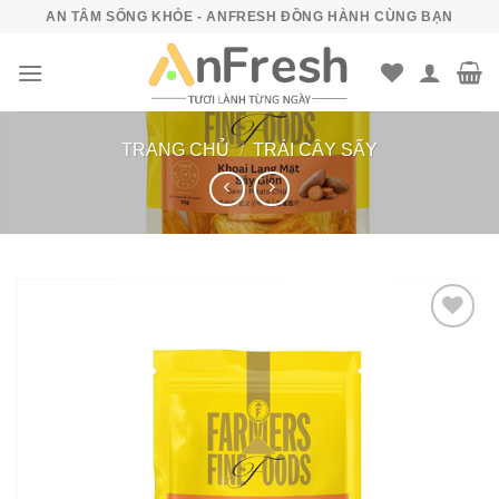
Bỏ
AN TÂM SỐNG KHỎE - ANFRESH ĐỒNG HÀNH CÙNG BẠN
qua
nội
dung
TRANG CHỦ
/
TRÁI CÂY SẤY
Add to
wishlist